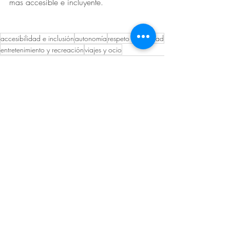
mas accesible e incluyente.
accesibilidad e inclusión
autonomía
respeto y dignidad
entretenimiento y recreación
viajes y ocio
Entradas recientes
Ver todo