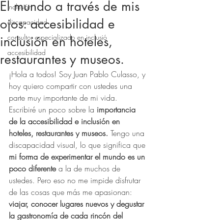
El mundo a través de mis
inclusión
ojos: accesibilidad e
discapacidad
consultor especializado en inclusió
inclusión en hoteles,
accesibilidad
restaurantes y museos.
¡Hola a todos! Soy Juan Pablo Culasso, y 
hoy quiero compartir con ustedes una 
parte muy importante de mi vida. 
Escribiré un poco sobre la 
importancia 
de la accesibilidad e inclusión en 
hoteles, restaurantes y museos.
 Tengo una 
discapacidad visual, lo que significa que 
mi forma de experimentar el mundo es un 
poco diferente
 a la de muchos de 
ustedes. Pero eso no me impide disfrutar 
de las cosas que más me apasionan: 
viajar, conocer lugares nuevos y degustar 
la gastronomía de cada rincón del 