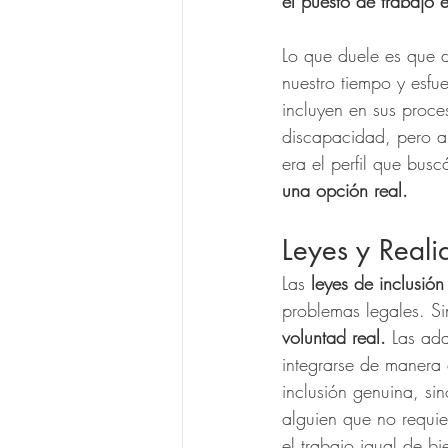
el puesto de trabajo 
Lo que duele es que 
nuestro tiempo y esfue
incluyen en sus proc
discapacidad, pero al
era el perfil que bus
una opción real.
Leyes y Reali
Las 
leyes de inclusión
problemas legales. Si
voluntad real.
 Las ad
integrarse de manera 
inclusión genuina, si
alguien que no requi
el trabajo igual de bi