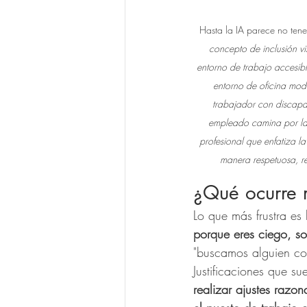
Hasta la IA parece no tener
concepto de inclusión vis
entorno de trabajo accesibl
entorno de oficina mod
trabajador con discapac
empleado camina por la 
profesional que enfatiza l
manera respetuosa, re
¿Qué ocurre r
Lo que más frustra es 
porque eres ciego, so
"buscamos alguien con 
Justificaciones que s
realizar ajustes raz