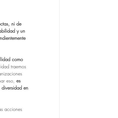
ctas, ni de 
bilidad y un 
endientemente 
ilidad como 
cidad traemos 
anizaciones 
har eso,
 es 
 diversidad en 
as acciones 