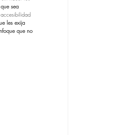
n que sea 
 accesibilidad 
e les exija 
enfoque que no 