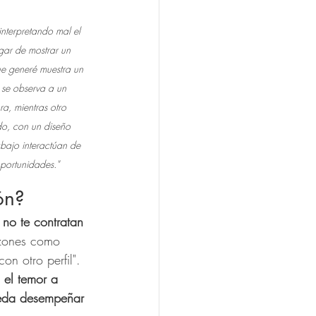
interpretando mal el 
gar de mostrar un 
e generé muestra un 
 se observa a un 
a, mientras otro 
o, con un diseño 
bajo interactúan de 
portunidades." 
ón?
no te contratan 
azones como 
on otro perfil". 
 el temor a 
ueda desempeñar 