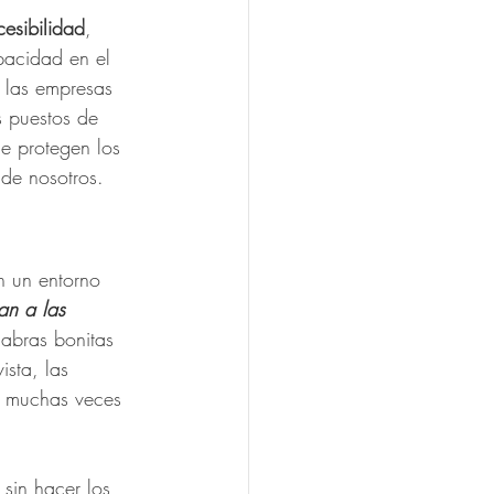
cesibilidad
, 
acidad en el 
 las empresas 
s puestos de 
e protegen los 
 de nosotros.
n un entorno 
tan a las 
labras bonitas 
sta, las 
, muchas veces 
sin hacer los 