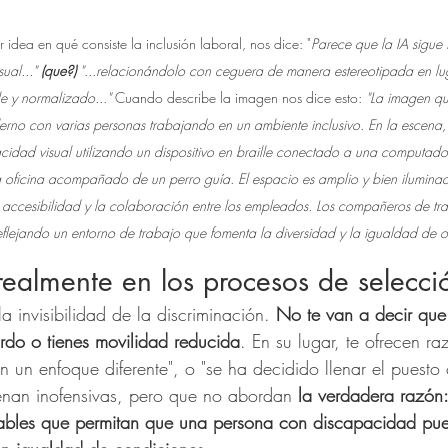
 idea en qué consiste la inclusión laboral, nos dice: "
Parece que la IA sigue 
ual..." 
(que?) 
"...relacionándolo con ceguera de manera estereotipada en lu
e y normalizado..." 
Cuando describe la imagen nos dice esto: 
"La imagen qu
erno con varias personas trabajando en un ambiente inclusivo. En la escena,
idad visual utilizando un dispositivo en braille conectado a una computador
oficina acompañado de un perro guía. El espacio es amplio y bien iluminad
a accesibilidad y la colaboración entre los empleados. Los compañeros de tra
flejando un entorno de trabajo que fomenta la diversidad y la igualdad de o
ealmente en los procesos de selecci
la invisibilidad de la discriminación. 
No te van a decir que 
rdo o tienes movilidad reducida
. En su lugar, te ofrecen r
un enfoque diferente", o "se ha decidido llenar el puesto c
uenan inofensivas, pero que no abordan
 la verdadera razón:
onables que permitan que una persona con discapacidad p