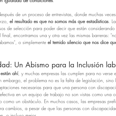
en igualdad de condiciones
.
después de un proceso de entrevistas, donde muchas vece
rzo, 
el resultado es que no somos más que estadísticas
. L
esos de selección para poder decir que están considerando
 final, encontramos una y otra vez las mismas barreras: "no
cábamos", o simplemente 
el temido silencio que nos dice qu
dad: Un Abismo para la Inclusión lab
 están ahí
, y muchas empresas las cumplen para no verse e
n embargo, el problema no es la falta de legislación, sino 
aptaciones necesarias para que una persona con discapac
efectiva en un equipo de trabajo no son vistas como una 
no como un obstáculo. En muchos casos, las empresas prefi
era cambios, a pesar de que las personas con discapacida
en, o incluso mejor.