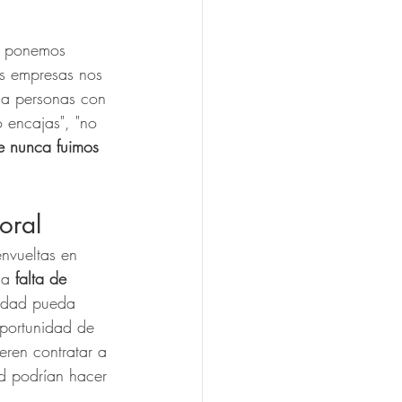
s ponemos 
as empresas nos 
 a personas con 
 encajas", "no 
e nunca fuimos 
oral
nvueltas en 
la 
falta de 
idad pueda 
oportunidad de 
eren contratar a 
d podrían hacer 