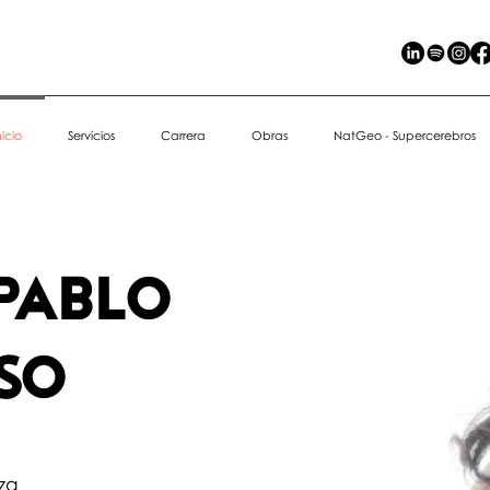
nicio
Servicios
Carrera
Obras
NatGeo - Supercerebros
PABLO
SO
za