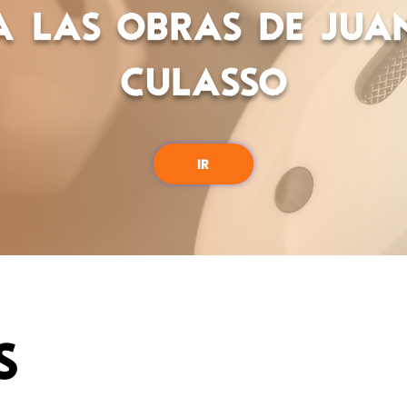
a las obras de Jua
Culasso
IR
s