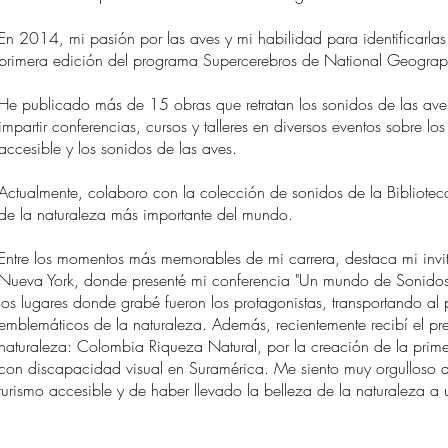
En 2014, mi pasión por las aves y mi habilidad para identificarlas
primera edición del programa Supercerebros de National Geograp
He publicado más de 15 obras que retratan los sonidos de las ave
impartir conferencias, cursos y talleres en diversos eventos sobre lo
accesible y los sonidos de las aves.
Actualmente, colaboro con la colección de sonidos de la Bibliotec
de la naturaleza más importante del mundo.
Entre los momentos más memorables de mi carrera, destaca mi invit
Nueva York, donde presenté mi conferencia "Un mundo de Sonidos"
los lugares donde grabé fueron los protagonistas, transportando al 
emblemáticos de la naturaleza. Además, recientemente recibí el pr
naturaleza: Colombia Riqueza Natural, por la creación de la prime
con discapacidad visual en Suramérica. Me siento muy orgulloso d
turismo accesible y de haber llevado la belleza de la naturaleza a